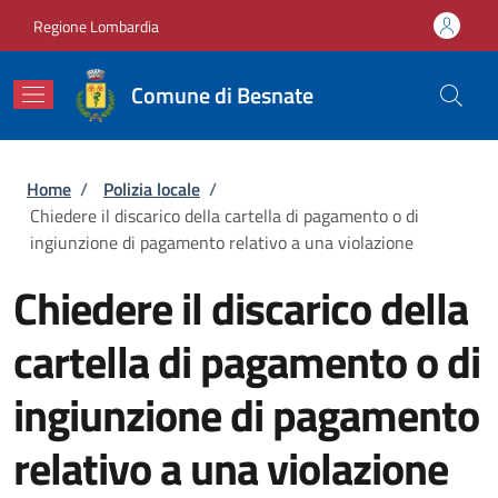
Salta al contenuto principale
Skip to footer content
Regione Lombardia
Comune di Besnate
Briciole di pane
Home
/
Polizia locale
/
Chiedere il discarico della cartella di pagamento o di
ingiunzione di pagamento relativo a una violazione
Chiedere il discarico della
cartella di pagamento o di
ingiunzione di pagamento
relativo a una violazione