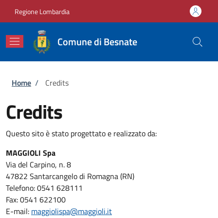
Salta al contenuto principale
Skip to footer content
Regione Lombardia
Comune di Besnate
Briciole di pane
Home
/
Credits
Credits
Questo sito è stato progettato e realizzato da:
MAGGIOLI Spa
Via del Carpino, n. 8
47822 Santarcangelo di Romagna (RN)
Telefono: 0541 628111
Fax: 0541 622100
E-mail:
maggiolispa@maggioli.it