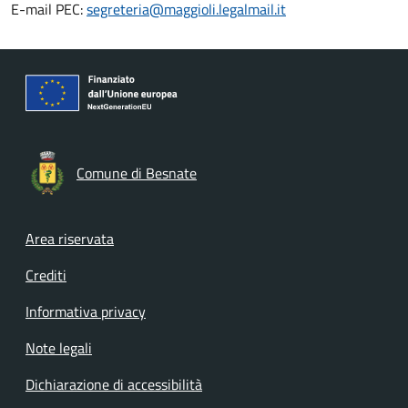
E-mail PEC:
segreteria@maggioli.legalmail.it
Comune di Besnate
Footer menu
Area riservata
Crediti
Informativa privacy
Note legali
Dichiarazione di accessibilità