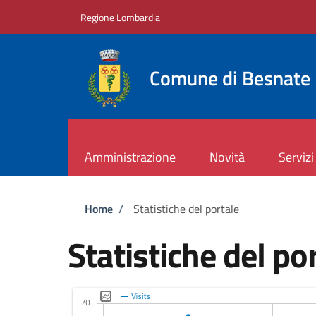
Salta al contenuto principale
Skip to footer content
Regione Lombardia
Comune di Besnate
Amministrazione
Novità
Servizi
Briciole di pane
Home
/
Statistiche del portale
Statistiche del po