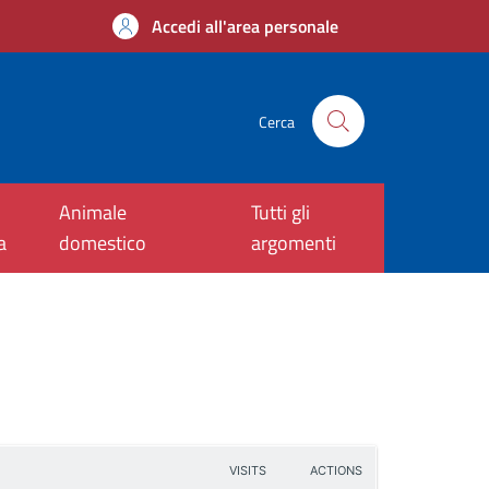
Accedi all'area personale
Cerca
Animale
Tutti gli
a
domestico
argomenti