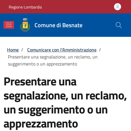
Salta al contenuto principale
Skip to footer content
Regione Lombardia
Comune di Besnate
Briciole di pane
Home
/
Comunicare con l'Amministrazione
/
Presentare una segnalazione, un reclamo, un
suggerimento o un apprezzamento
Presentare una
segnalazione, un reclamo,
un suggerimento o un
apprezzamento