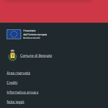
Comune di Besnate
Footer menu
Area riservata
Crediti
Informativa privacy
Note legali