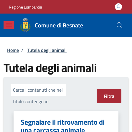
Salta al contenuto principale
Skip to footer content
Regione Lombardia
Comune di Besnate
Briciole di pane
Home
/
Tutela degli animali
Tutela degli animali
Cerca i contenuti che nel
titolo contengono:
Segnalare il ritrovamento di
una carcassa animale