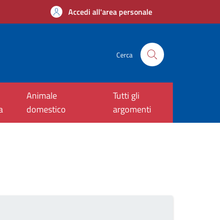
Accedi all'area personale
Cerca
Animale
Tutti gli
a
domestico
argomenti