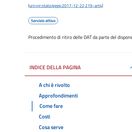
(
urn:nir:stato:legge:2017-12-22;219~art4
)
Servizio attivo
Procedimento di ritiro delle DAT da parte del dispon
INDICE DELLA PAGINA
A chi è rivolto
Approfondimenti
Come fare
Costi
Cosa serve