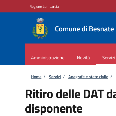
Salta al contenuto principale
Skip to footer content
Regione Lombardia
Comune di Besnate
Amministrazione
Novità
Servizi
Briciole di pane
Home
/
Servizi
/
Anagrafe e stato civile
/
Ritiro delle DAT d
disponente