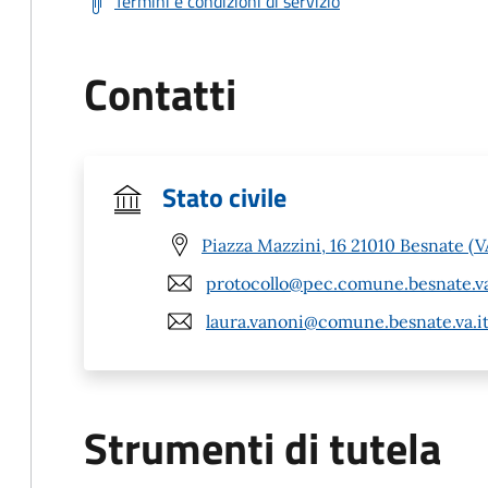
Termini e condizioni di servizio
Contatti
Stato civile
Piazza Mazzini, 16 21010 Besnate (V
protocollo@pec.comune.besnate.va
laura.vanoni@comune.besnate.va.i
Strumenti di tutela