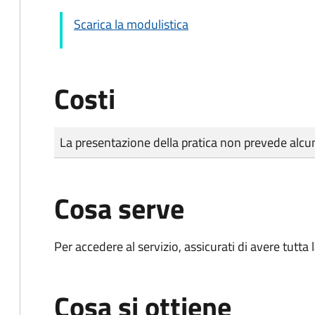
Scarica la modulistica
Costi
Tipo di pagamento
Importo
La presentazione della pratica non prevede al
Cosa serve
Per accedere al servizio, assicurati di avere tutt
Cosa si ottiene