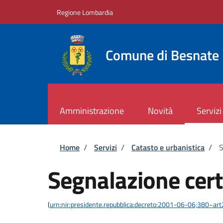
Salta al contenuto principale
Skip to footer content
Regione Lombardia
Comune di Besnate
Amministrazione
Novità
Servizi
Briciole di pane
Home
/
Servizi
/
Catasto e urbanistica
/
S
Segnalazione certi
(
urn:nir:presidente.repubblica:decreto:2001-06-06;380~ar