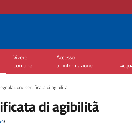
Vivere il
Accesso
Comune
all'informazione
Acqu
egnalazione certificata di agibilità
ficata di agibilità
t24
)