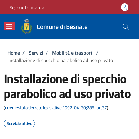
Salta al contenuto principale
Skip to footer content
Regione Lombardia
Comune di Besnate
Briciole di pane
Home
/
Servizi
/
Mobilità e trasporti
/
Installazione di specchio parabolico ad uso privato
Installazione di specchio
parabolico ad uso privato
(
urn:nir:stato:decreto.legislativo:1992-04-30;285~art37
)
Servizio attivo