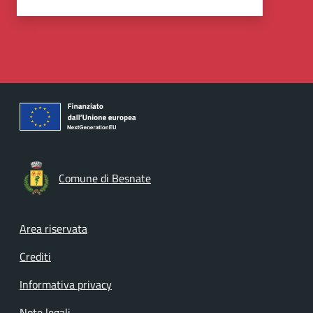
Comune di Besnate
Footer menu
Area riservata
Crediti
Informativa privacy
Note legali