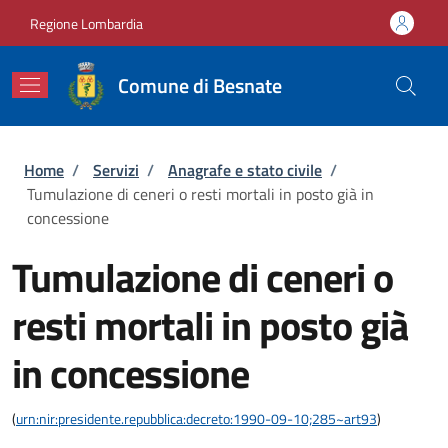
Salta al contenuto principale
Skip to footer content
Regione Lombardia
Comune di Besnate
Briciole di pane
Home
/
Servizi
/
Anagrafe e stato civile
/
Tumulazione di ceneri o resti mortali in posto già in
concessione
Tumulazione di ceneri o
resti mortali in posto già
in concessione
(
urn:nir:presidente.repubblica:decreto:1990-09-10;285~art93
)